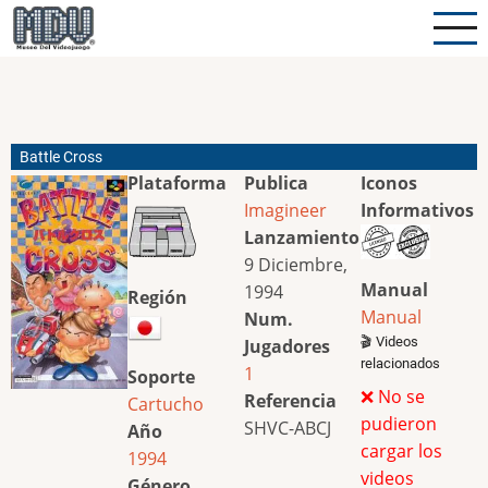
Pasar
al
contenido
principal
Battle Cross
Plataforma
Publica
Iconos
Imagineer
Informativos
Lanzamiento
9 Diciembre,
Manual
1994
Región
Manual
Num.
🎬 Videos
Jugadores
relacionados
1
Soporte
❌ No se
Referencia
Cartucho
pudieron
SHVC-ABCJ
Año
cargar los
1994
videos
Género