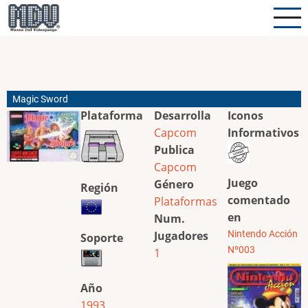
Pasar
al
contenido
principal
Magic Sword
Plataforma
Desarrolla
Iconos
Capcom
Informativos
Publica
Capcom
Juego
Género
Región
comentado
Plataformas
en
Num.
Jugadores
Nintendo Acción
Soporte
Nº003
1
Año
1993