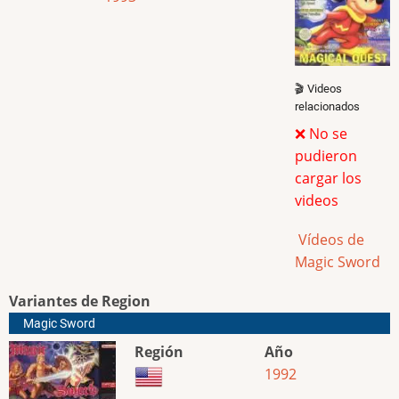
🎬 Videos
relacionados
❌ No se
pudieron
cargar los
videos
Vídeos de
Magic Sword
Variantes de Region
Magic Sword
Región
Año
1992