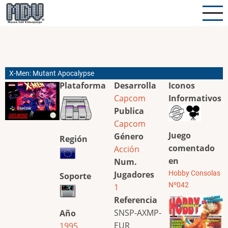
Pasar
al
contenido
principal
X-Men: Mutant Apocalypse
Plataforma
Desarrolla
Iconos
Capcom
Informativos
Publica
Capcom
Juego
Género
Región
comentado
Acción
en
Num.
Jugadores
Hobby Consolas
Soporte
Nº042
1
Referencia
SNSP-AXMP-
Año
EUR
1995