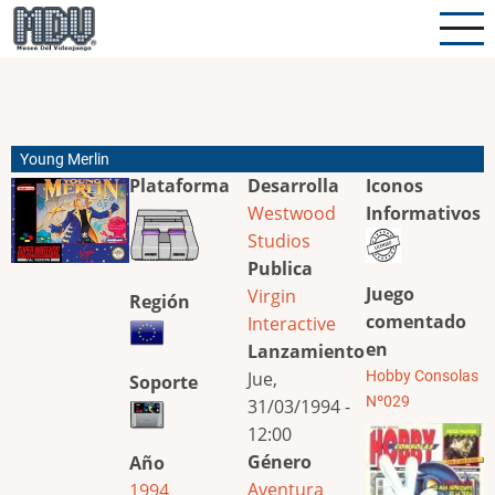
Pasar
al
contenido
principal
Young Merlin
Plataforma
Desarrolla
Iconos
Westwood
Informativos
Studios
Publica
Juego
Virgin
Región
comentado
Interactive
en
Lanzamiento
Jue,
Hobby Consolas
Soporte
Nº029
31/03/1994 -
12:00
Género
Año
Aventura
1994