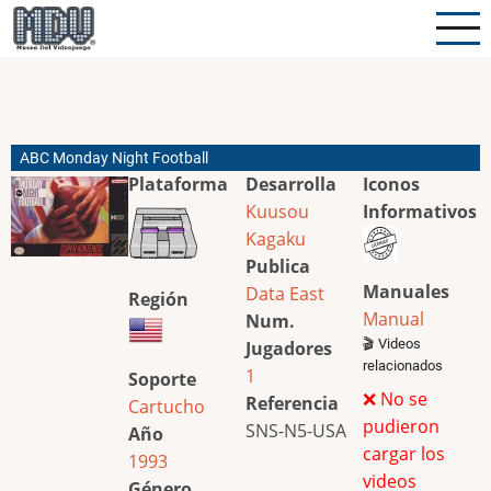
Pasar
al
contenido
principal
ABC Monday Night Football
Plataforma
Desarrolla
Iconos
Kuusou
Informativos
Kagaku
Publica
Manuales
Data East
Región
Manual
Num.
🎬 Videos
Jugadores
relacionados
1
Soporte
❌ No se
Referencia
Cartucho
pudieron
SNS-N5-USA
Año
cargar los
1993
videos
Género