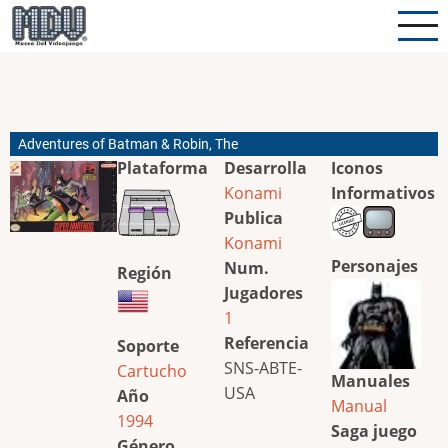
Pasar
al
contenido
principal
Adventures of Batman & Robin, The
Plataforma
Desarrolla
Iconos
Konami
Informativos
Publica
Konami
Personajes
Num.
Región
Jugadores
1
Referencia
Soporte
SNS-ABTE-
Cartucho
Manuales
USA
Año
Manual
1994
Saga juego
Género