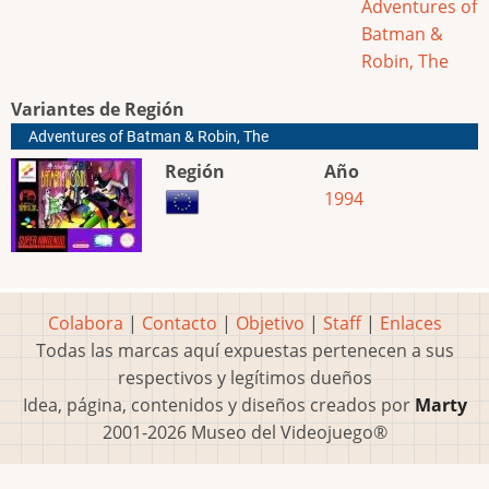
Adventures of
Batman &
Robin, The
Variantes de Región
Adventures of Batman & Robin, The
Región
Año
1994
Colabora
|
Contacto
|
Objetivo
|
Staff
|
Enlaces
Todas las marcas aquí expuestas pertenecen a sus
respectivos y legítimos dueños
Idea, página, contenidos y diseños creados por
Marty
2001-2026 Museo del Videojuego®