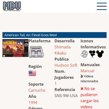
Pasar
al
contenido
principal
American Tail, An: Fievel Goes West
Plataforma
Desarrolla
Iconos
Shimada
Informativos
Kikaku
Publica
Manuales
Hudson Soft
Región
Manual
Num.
🎬 Videos
Jugadores
relacionados
1
Soporte
❌ No se
Referencia
Cartucho
pudieron
SNS-9W-USA
Año
cargar los
1994
videos
Género