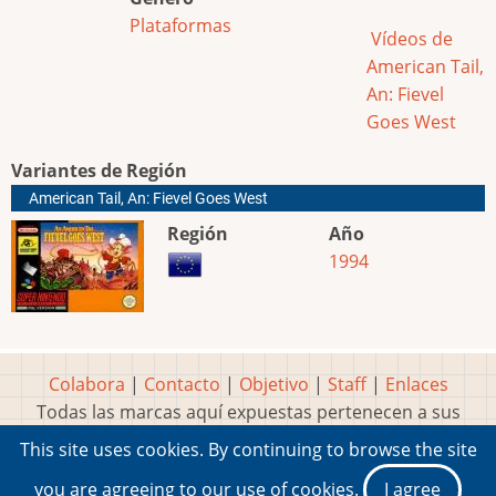
Plataformas
Vídeos de
American Tail,
An: Fievel
Goes West
Variantes de Región
American Tail, An: Fievel Goes West
Región
Año
1994
Colabora
|
Contacto
|
Objetivo
|
Staff
|
Enlaces
Todas las marcas aquí expuestas pertenecen a sus
respectivos y legítimos dueños
This site uses cookies. By continuing to browse the site
Idea, página, contenidos y diseños creados por
Marty
you are agreeing to our use of cookies.
I agree
2001-2026 Museo del Videojuego®