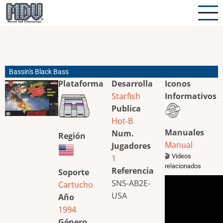
Pasar
al
contenido
principal
Bassin's Black Bass
Plataforma
Desarrolla
Iconos
Starfish
Informativos
Publica
Hot-B
Manuales
Num.
Región
Manual
Jugadores
🎬 Videos
1
relacionados
Referencia
Soporte
SNS-AB2E-
Cartucho
USA
Año
1994
Género