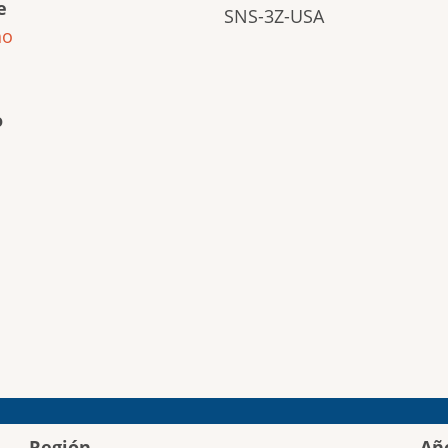
e
SNS-3Z-USA
ho
o
Región
Añ