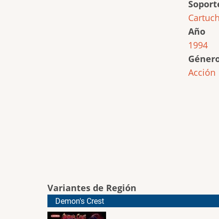
Soport
Cartuc
Año
1994
Géner
Acción
Variantes de Región
Demon's Crest