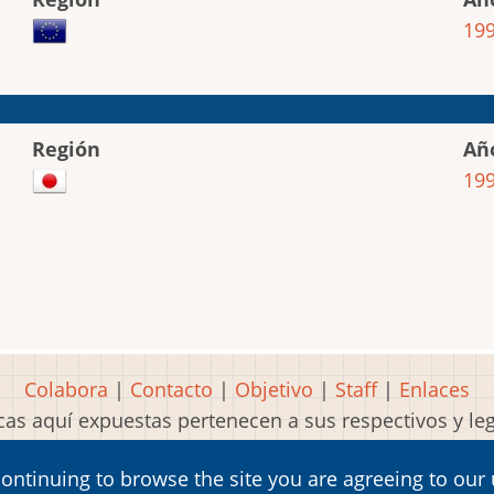
19
Región
Añ
19
Colabora
|
Contacto
|
Objetivo
|
Staff
|
Enlaces
as aquí expuestas pertenecen a sus respectivos y l
Idea, página, contenidos y diseños creados por
Mart
continuing to browse the site you are agreeing to our
2001-2026 Museo del Videojuego®