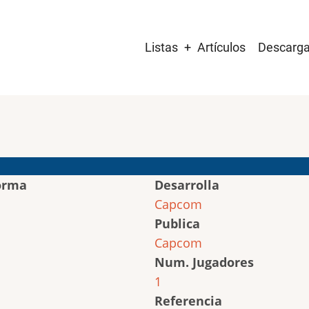
Main
Listas
Artículos
Descarg
navigation
orma
Desarrolla
Capcom
Publica
Capcom
Num. Jugadores
1
Referencia