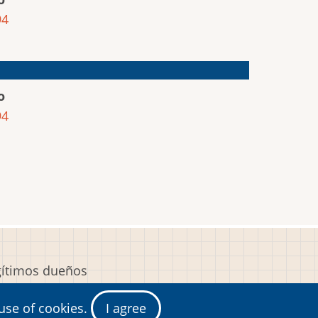
94
o
94
egítimos dueños
y
 use of cookies.
I agree