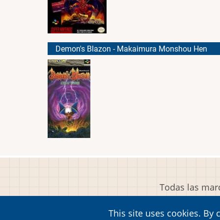
Demon's Blazon - Makaimura Monshou Hen
Todas las marc
This site uses cookies. By 