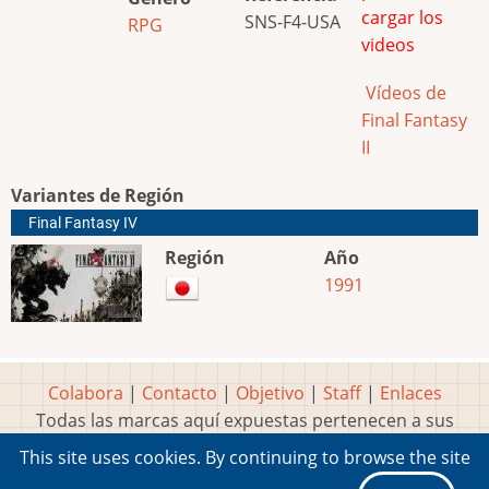
cargar los
SNS-F4-USA
RPG
videos
Vídeos de
Final Fantasy
II
Variantes de Región
Final Fantasy IV
Región
Año
1991
Colabora
|
Contacto
|
Objetivo
|
Staff
|
Enlaces
Todas las marcas aquí expuestas pertenecen a sus
respectivos y legítimos dueños
This site uses cookies. By continuing to browse the site
Idea, página, contenidos y diseños creados por
Marty