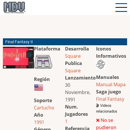
Pasar
al
contenido
principal
Final Fantasy II
Plataforma
Desarrolla
Iconos
Square
Informativos
Publica
Square
Manuales
Lanzamiento
Región
Manual
Mapa
30
Saga juego
Noviembre,
Final Fantasy
1991
Soporte
🎬 Videos
Num.
Cartucho
relacionados
Jugadores
Año
❌ No se
1
1991
pudieron
Referencia
Género