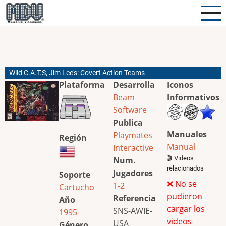
Pasar
al
contenido
principal
Wild C.A.T.S, Jim Lee's: Covert Action Teams
Plataforma
Desarrolla
Iconos
Beam
Informativos
Software
Publica
Manuales
Playmates
Región
Manual
Interactive
🎬 Videos
Num.
relacionados
Jugadores
Soporte
❌ No se
1-2
Cartucho
pudieron
Referencia
Año
cargar los
SNS-AWIE-
1995
videos
USA
Género