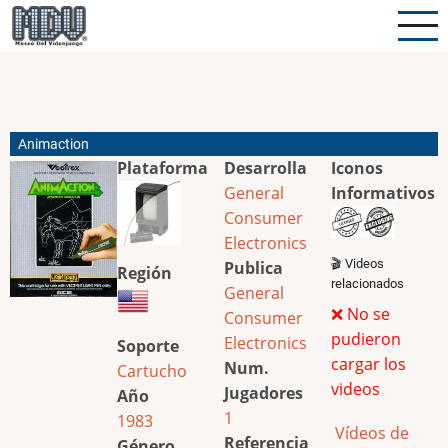
Pasar
al
contenido
principal
Animaction
Plataforma
Desarrolla
Iconos
General
Informativos
Consumer
Electronics
🎬 Videos
Publica
Región
relacionados
General
❌ No se
Consumer
pudieron
Electronics
Soporte
cargar los
Num.
Cartucho
videos
Jugadores
Año
1
1983
Vídeos de
Referencia
Género