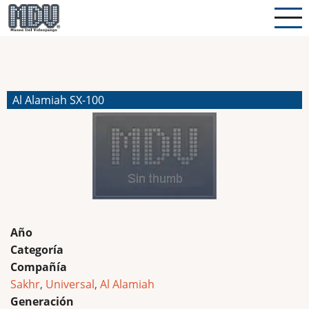
Pasar
al
contenido
principal
Al Alamiah SX-100
Año
Categoría
Compañía
Sakhr
,
Universal
,
Al Alamiah
Generación