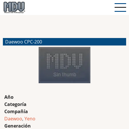
Pasar
al
contenido
principal
Daewoo CPC-200
Año
Categoría
Compañía
Daewoo
,
Yeno
Generación