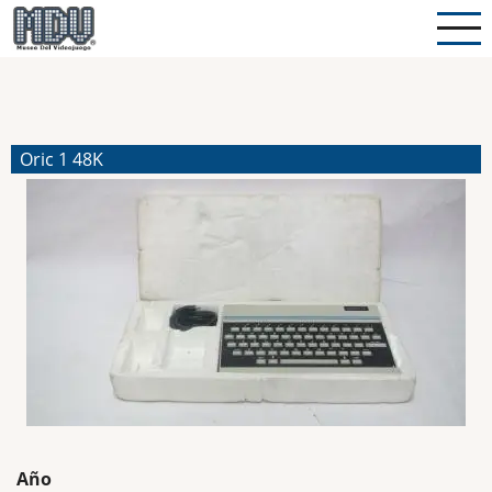
Pasar
al
contenido
principal
Oric 1 48K
Año