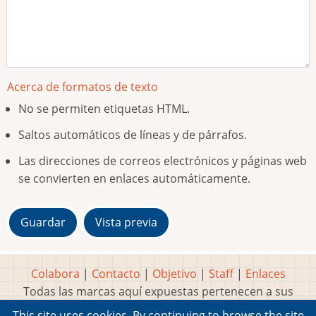
Acerca de formatos de texto
No se permiten etiquetas HTML.
Saltos automáticos de líneas y de párrafos.
Las direcciones de correos electrónicos y páginas web
se convierten en enlaces automáticamente.
Colabora
|
Contacto
|
Objetivo
|
Staff
|
Enlaces
Todas las marcas aquí expuestas pertenecen a sus
respectivos y legítimos dueños
This site uses cookies. By continuing to browse the site