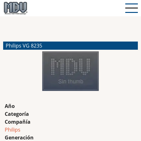
Pasar
al
contenido
principal
Philips VG 8235
Año
Categoría
Compañía
Philips
Generación