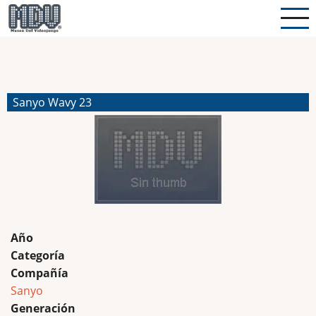
Pasar
al
contenido
principal
Sanyo Wavy 23
Año
Categoría
Compañía
Sanyo
Generación