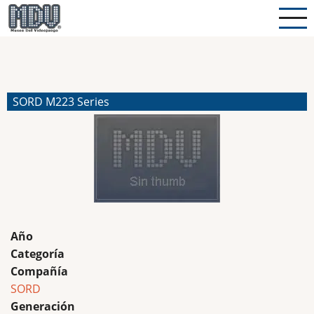
Pasar
al
contenido
principal
SORD M223 Series
Año
Categoría
Compañía
SORD
Generación