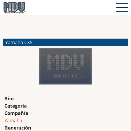
Pasar
al
contenido
principal
Yamaha CX5
Año
Categoría
Compañía
Yamaha
Generación