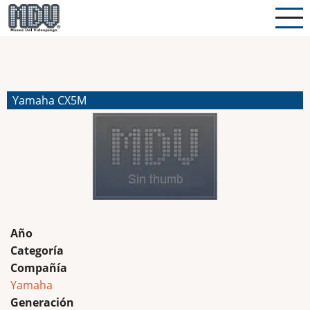
Pasar
al
contenido
principal
Yamaha CX5M
Año
Categoría
Compañía
Yamaha
Generación