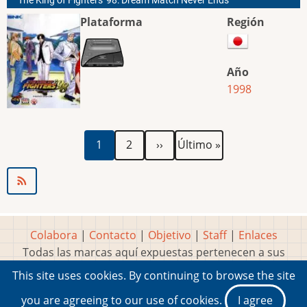
The King of Fighters '98: Dream Match Never Ends
Plataforma
Región
Año
1998
Paginación
Página
Página
Siguiente
Última
1
2
››
Último »
actual
página
página
Colabora
|
Contacto
|
Objetivo
|
Staff
|
Enlaces
Todas las marcas aquí expuestas pertenecen a sus
respectivos y legítimos dueños
This site uses cookies. By continuing to browse the site
Idea, página, contenidos y diseños creados por
Marty
you are agreeing to our use of cookies.
I agree
2001-2026 Museo del Videojuego®