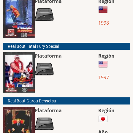
Plataforma
Región
1998
Real Bout Fatal Fury Special
Plataforma
Región
1997
Real Bout Garou Densetsu
Plataforma
Región
Año