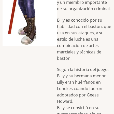
y un miembro importante
de su organización criminal.
Billy es conocido por su
habilidad con el bastón, que
usa en sus ataques, y su
estilo de lucha es una
combinación de artes
marciales y técnicas de
bastón.
Según la historia del juego,
Billy y su hermana menor
Lilly eran huérfanos en
Londres cuando fueron
adoptados por Geese
Howard.
Billy se convirtió en su
guardaespaldas y lo ha