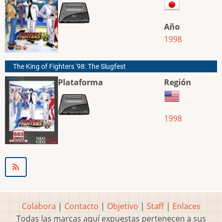
Año
1998
The King of Fighters '98: The Slugfest
Plataforma
Región
1998
Colabora
|
Contacto
|
Objetivo
|
Staff
|
Enlaces
Todas las marcas aquí expuestas pertenecen a sus