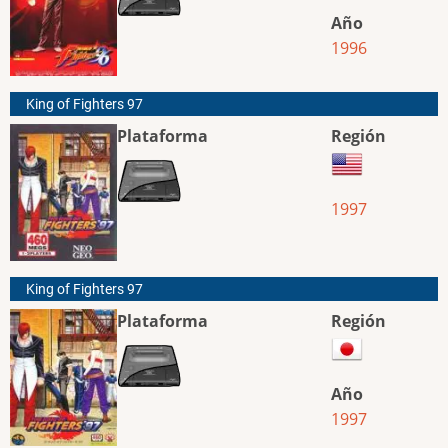
Año
1996
King of Fighters 97
Plataforma
Región
1997
King of Fighters 97
Plataforma
Región
Año
1997