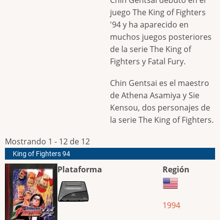
juego The King of Fighters
'94 y ha aparecido en
muchos juegos posteriores
de la serie The King of
Fighters y Fatal Fury.
Chin Gentsai es el maestro
de Athena Asamiya y Sie
Kensou, dos personajes de
la serie The King of Fighters.
Mostrando 1 - 12 de 12
King of Fighters 94
Plataforma
Región
1994