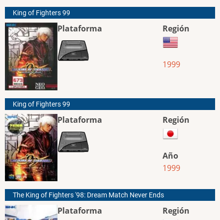
King of Fighters 99
Plataforma
Región
1999
King of Fighters 99
Plataforma
Región
Año
1999
The King of Fighters '98: Dream Match Never Ends
Plataforma
Región