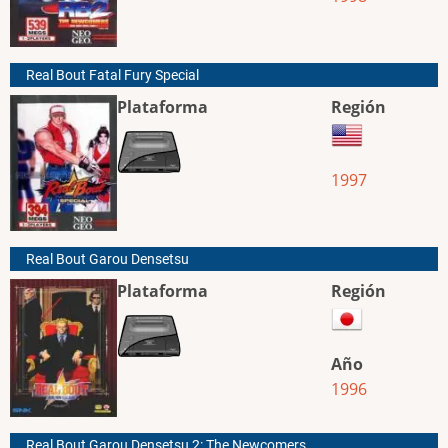
Real Bout Fatal Fury Special
Plataforma
Región
1997
Real Bout Garou Densetsu
Plataforma
Región
Año
1996
Real Bout Garou Densetsu 2: The Newcomers