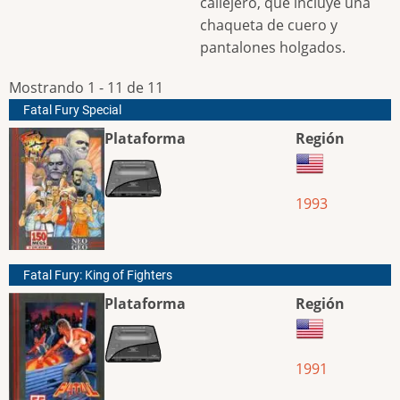
callejero, que incluye una
chaqueta de cuero y
pantalones holgados.
Mostrando 1 - 11 de 11
Fatal Fury Special
Plataforma
Región
1993
Fatal Fury: King of Fighters
Plataforma
Región
1991