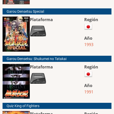
Garou Densetsu Special
Plataforma
Región
Año
1993
Garou Densetsu: Shukumei no Tatakai
Plataforma
Región
Año
1991
Quiz King of Fighters
Plataforma
Región