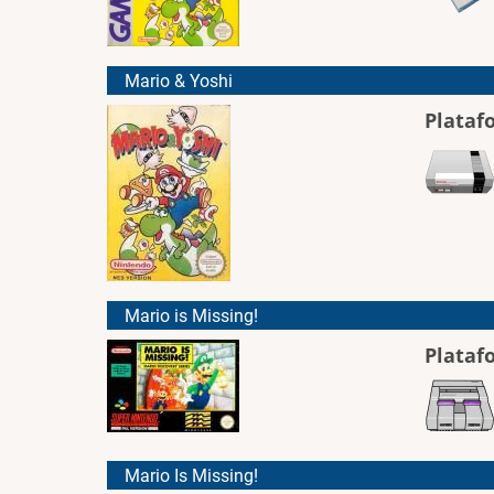
Mario & Yoshi
Plataf
Mario is Missing!
Plataf
Mario Is Missing!