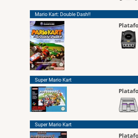
Mario Kart: Double Dash!!
Plataf
Super Mario Kart
Plataf
Super Mario Kart
Plataf