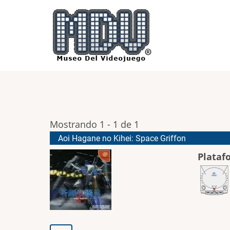
Pasar
al
contenido
principal
Mostrando 1 - 1 de 1
Aoi Hagane no Kihei: Space Griffon
Plataf