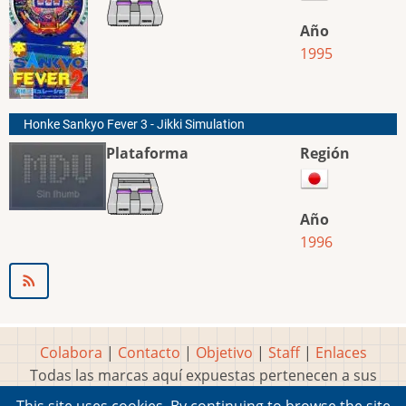
Año
1995
Honke Sankyo Fever 3 - Jikki Simulation
Plataforma
Región
Año
1996
Colabora
|
Contacto
|
Objetivo
|
Staff
|
Enlaces
Todas las marcas aquí expuestas pertenecen a sus
respectivos y legítimos dueños