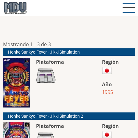
Pasar
al
contenido
principal
Mostrando 1 - 3 de 3
Honke Sankyo Fever - Jikki Simulation
Plataforma
Región
Año
1995
Honke Sankyo Fever - Jikki Simulation 2
Plataforma
Región