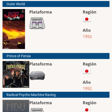
Outer World
Plataforma
Región
Año
1992
Prince of Persia
Plataforma
Región
Año
1992
Radical Psycho Machine Racing
Plataforma
Región