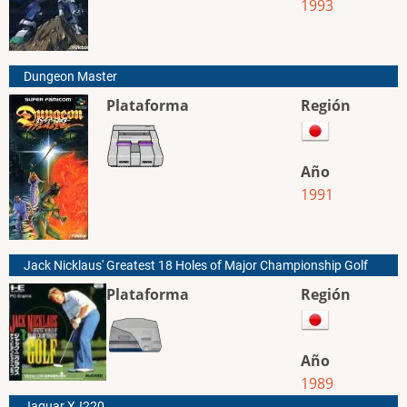
1993
Dungeon Master
Plataforma
Región
Año
1991
Jack Nicklaus' Greatest 18 Holes of Major Championship Golf
Plataforma
Región
Año
1989
Jaguar XJ220