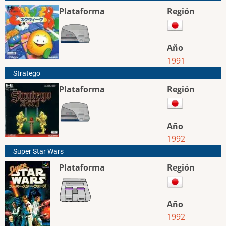
Plataforma
Región
Año
1991
Stratego
Plataforma
Región
Año
1992
Super Star Wars
Plataforma
Región
Año
1992