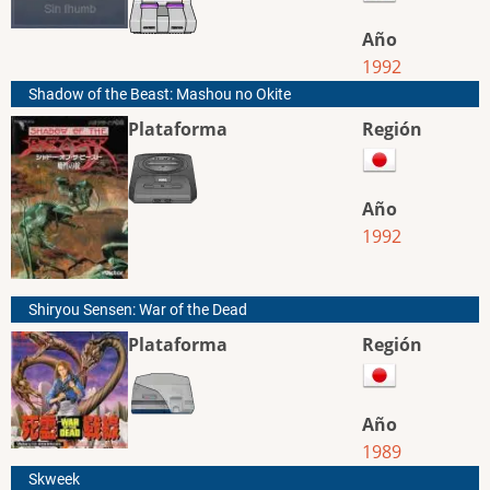
Año
1992
Shadow of the Beast: Mashou no Okite
Plataforma
Región
Año
1992
Shiryou Sensen: War of the Dead
Plataforma
Región
Año
1989
Skweek