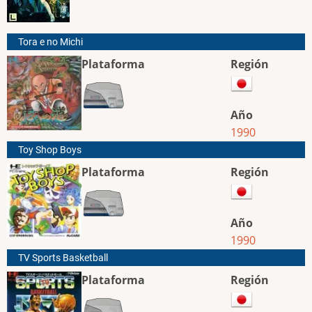
Tora e no Michi
Plataforma
Región
Año
1990
Toy Shop Boys
Plataforma
Región
Año
1990
TV Sports Basketball
Plataforma
Región