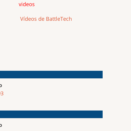
videos
Vídeos de BattleTech
o
93
o