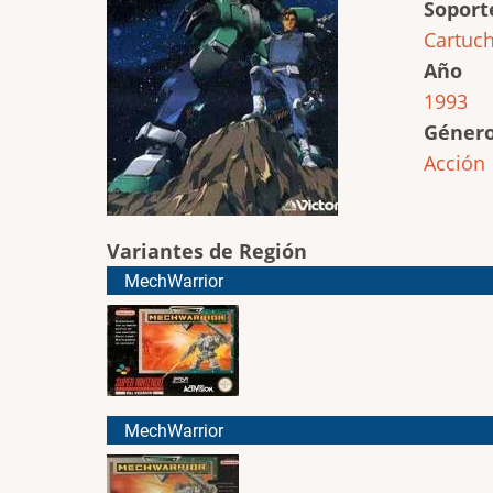
Soport
Cartuc
Año
1993
Géner
Acción
Variantes de Región
MechWarrior
MechWarrior