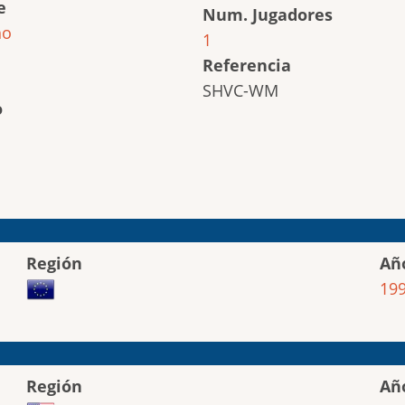
e
Num. Jugadores
ho
1
Referencia
SHVC-WM
o
Región
Añ
19
Región
Añ