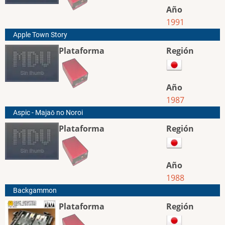
Año
1991
Apple Town Story
Plataforma
Región
Año
1987
Aspic - Majaō no Noroi
Plataforma
Región
Año
1988
Backgammon
Plataforma
Región