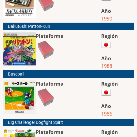
Año
1990
Bakutōshi Patton-Kun
Plataforma
Región
Año
1988
Baseball
Plataforma
Región
Año
1986
Big Challenge! Dogfight Spirit
Plataforma
Región