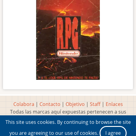
Colabora
|
Contacto
|
Objetivo
|
Staff
|
Enlaces
Todas las marcas aquí expuestas pertenecen a sus
respectivos y legítimos dueños
This site uses cookies. By continuing to browse the site
Idea, página, contenidos y diseños creados por
Marty
you are agreeing to our use of cookies.
I agree
2001-2026 Museo del Videojuego®