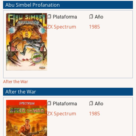
Abu Simbel Profanation
Plataforma
Año
ZX Spectrum
1985
After the War
After the War
Plataforma
Año
ZX Spectrum
1985