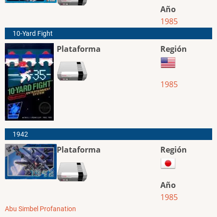
Año
1985
10-Yard Fight
Plataforma
Región
1985
1942
Plataforma
Región
Año
1985
Abu Simbel Profanation