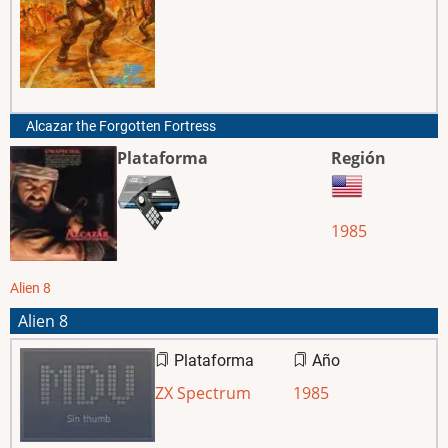
Alcazar the Forgotten Fortress
Plataforma
Región
1985
Alien 8
Alien 8
Plataforma
Año
ZX Spectrum
1985