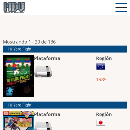
Pasar
al
contenido
principal
Mostrando 1 - 20 de 136
10-Yard Fight
Plataforma
Región
1985
10-Yard Fight
Plataforma
Región