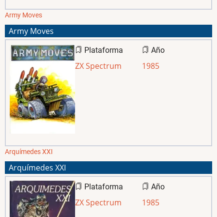
Army Moves
Army Moves
Plataforma
Año
ZX Spectrum
1985
Arquímedes XXI
Arquímedes XXI
Plataforma
Año
ZX Spectrum
1985