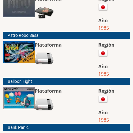
Año
1985
Astro Robo Sasa
Plataforma
Región
Año
1985
Balloon Fight
Plataforma
Región
Año
1985
Bank Panic