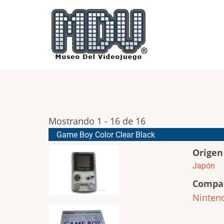
Pasar
al
contenido
principal
Mostrando 1 - 16 de 16
Game Boy Color Clear Black
Origen
Japón
Compa
Ninten