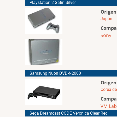
Playstation 2 Satin Silver
Origen
Japón
Compa
Sony
Samsung Nuon DVD-N2000
Origen
Corea de
Compa
VM Lab
Sega Dreamcast CODE Veronica Clear Red