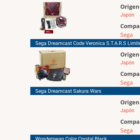
Origen
Japón
Compa
Sega
Sega Dreamcast Code Veronica S.T.A.R.S Limit
Origen
Japón
Compa
Sega
Sega Dreamcast Sakura Wars
Origen
Japón
Compa
Sega
Wonderswan Color Crystal Black