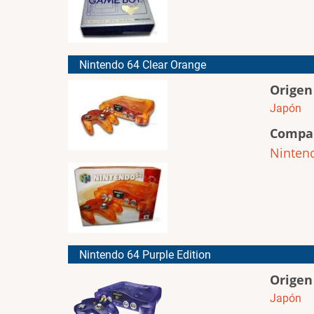
Nintendo 64 Clear Orange
Origen
Japón
Compa
Ninten
Nintendo 64 Purple Edition
Origen
Japón