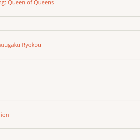
ing: Queen of Queens
Shuugaku Ryokou
sion