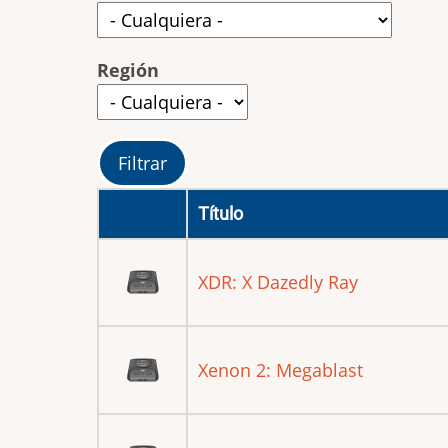
Región
Título
XDR: X Dazedly Ray
Xenon 2: Megablast