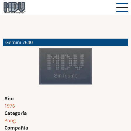
Pasar
al
contenido
principal
Gemini 7640
Año
1976
Categoría
Pong
Compañía