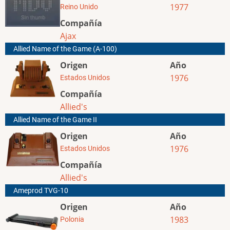
1977
Reino Unido
Compañía
Ajax
Allied Name of the Game (A-100)
Origen
Año
1976
Estados Unidos
Compañía
Allied's
Allied Name of the Game II
Origen
Año
1976
Estados Unidos
Compañía
Allied's
Ameprod TVG-10
Origen
Año
1983
Polonia