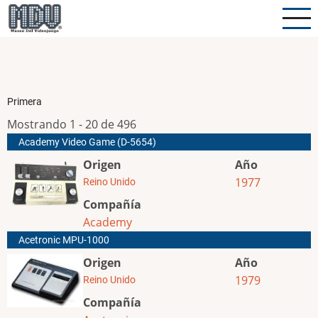
Pasar
al
contenido
principal
Primera
Mostrando 1 - 20 de 496
Academy Video Game (D-5654)
Origen
Año
1977
Reino Unido
Compañía
Academy
Acetronic MPU-1000
Origen
Año
1979
Reino Unido
Compañía