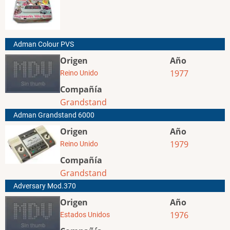
Adman Colour PVS
Origen
Año
1977
Reino Unido
Compañía
Grandstand
Adman Grandstand 6000
Origen
Año
1979
Reino Unido
Compañía
Grandstand
Adversary Mod.370
Origen
Año
1976
Estados Unidos