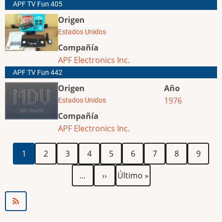
APF TV Fun 405
Origen
Estados Unidos
Compañía
APF Electronics Inc.
APF TV Fun 442
Origen
Año
1976
Estados Unidos
Compañía
APF Electronics Inc.
Paginación
Página
Página
Página
Página
Página
Página
Página
Página
Página
1
2
3
4
5
6
7
8
9
actual
Siguiente
Última
…
››
Último »
página
página