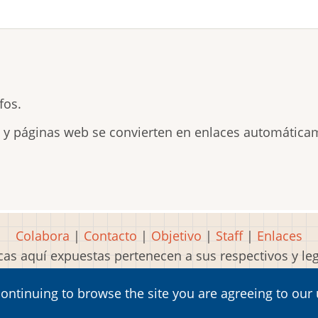
fos.
s y páginas web se convierten en enlaces automática
Colabora
|
Contacto
|
Objetivo
|
Staff
|
Enlaces
as aquí expuestas pertenecen a sus respectivos y l
Idea, página, contenidos y diseños creados por
Mart
continuing to browse the site you are agreeing to our
2001-2026 Museo del Videojuego®