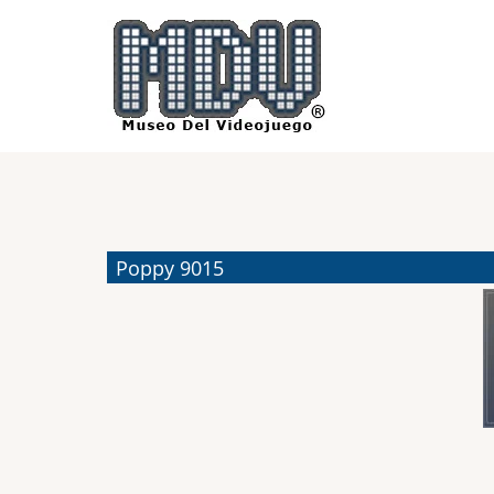
Pasar
al
contenido
principal
Poppy 9015