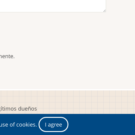
mente.
egítimos dueños
y
 use of cookies.
I agree