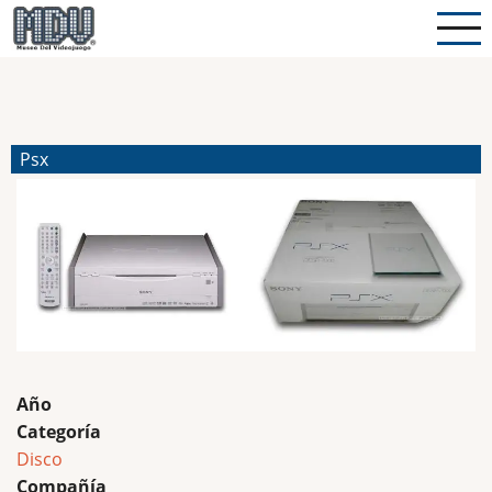
Pasar
al
contenido
principal
Psx
Año
Categoría
Disco
Compañía