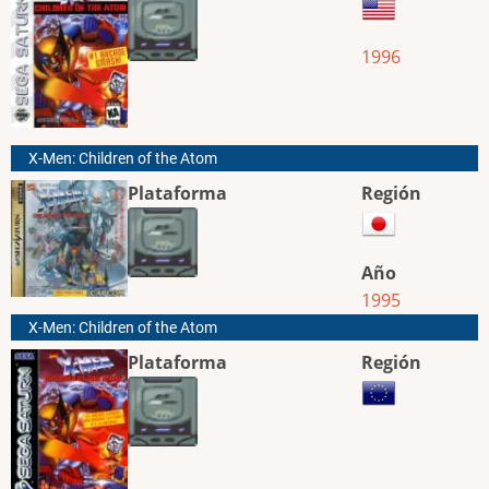
1996
X-Men: Children of the Atom
Plataforma
Región
Año
1995
X-Men: Children of the Atom
Plataforma
Región