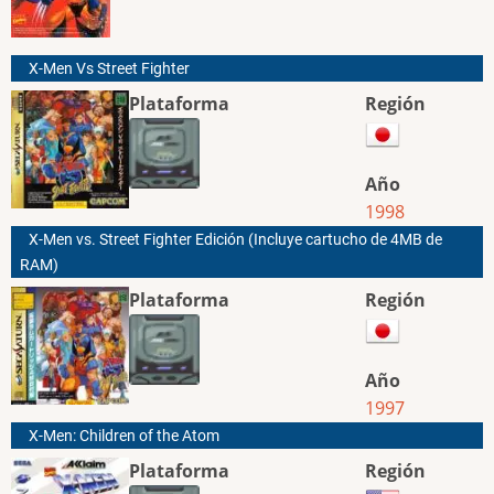
X-Men Vs Street Fighter
Plataforma
Región
Año
1998
X-Men vs. Street Fighter Edición (Incluye cartucho de 4MB de
RAM)
Plataforma
Región
Año
1997
X-Men: Children of the Atom
Plataforma
Región