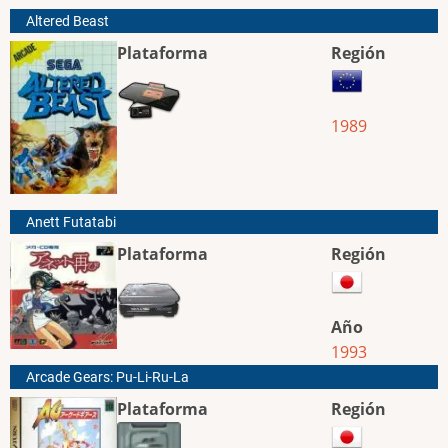
Altered Beast
Plataforma
Región
1989
Anett Futatabi
Plataforma
Región
Año
1993
Arcade Gears: Pu-Li-Ru-La
Plataforma
Región