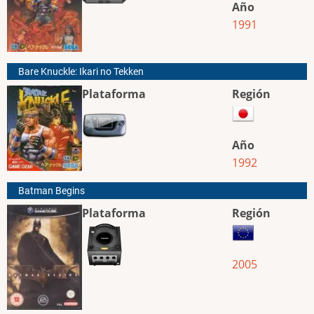
Año
1991
Bare Knuckle: Ikari no Tekken
Plataforma
Región
Año
1992
Batman Begins
Plataforma
Región
2005