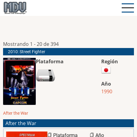
Pasar
al
contenido
principal
Mostrando 1 - 20 de 394
2010: Street Fighter
Plataforma
Región
Año
1990
After the War
After the War
Plataforma
Año