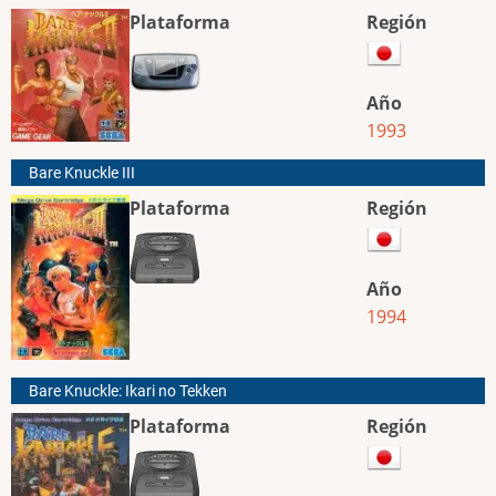
Plataforma
Región
Año
1993
Bare Knuckle III
Plataforma
Región
Año
1994
Bare Knuckle: Ikari no Tekken
Plataforma
Región