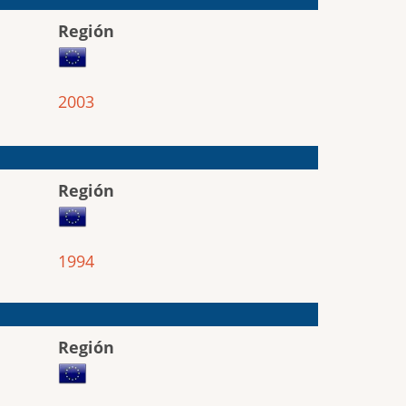
Región
2003
Región
1994
Región