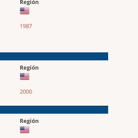
Región
1987
Región
2000
Región