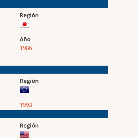
Región
Año
1986
Región
1993
Región