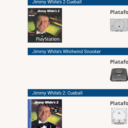
Jimmy White's 2 Cueball
Plataf
Jimmy White's Whirlwind Snooker
Plataf
Jimmy White’s 2: Cueball
Plataf