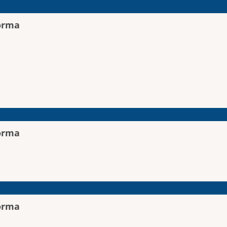
orma
orma
orma