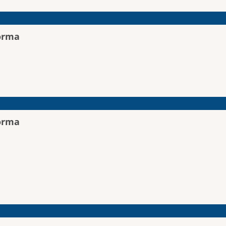
orma
orma