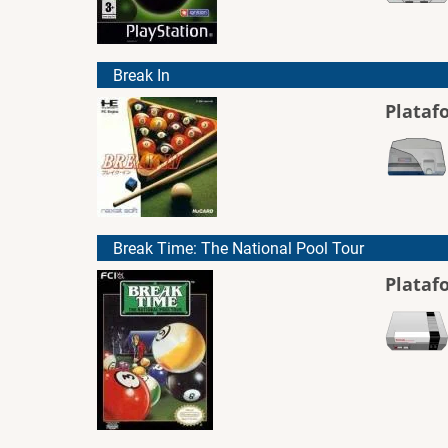
Break In
Plataf
Break Time: The National Pool Tour
Plataf