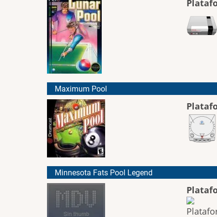
Plataf
Maximum Pool
Plataf
Minnesota Fats Pool Legend
Plataf