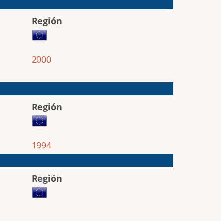
Región
2000
Región
1994
Región