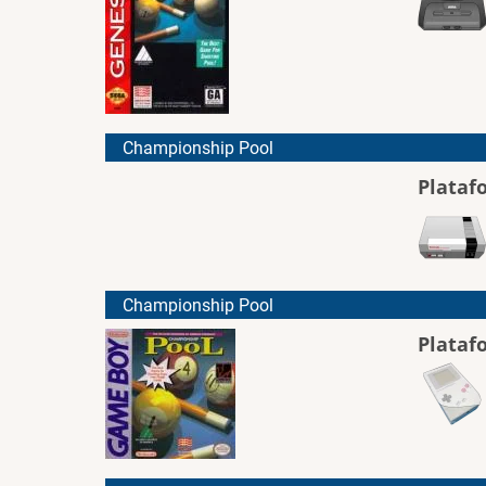
Championship Pool
Plataf
Championship Pool
Plataf