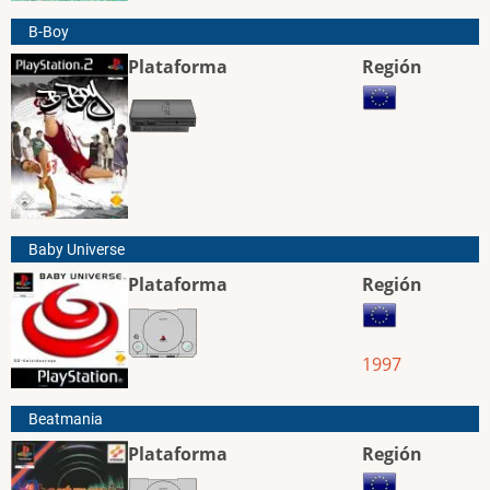
B-Boy
Plataforma
Región
Baby Universe
Plataforma
Región
1997
Beatmania
Plataforma
Región