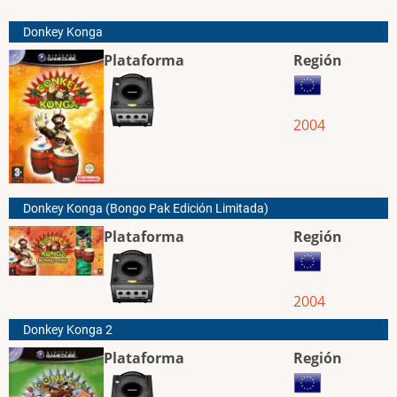
Donkey Konga
Plataforma
Región
2004
Donkey Konga (Bongo Pak Edición Limitada)
Plataforma
Región
2004
Donkey Konga 2
Plataforma
Región