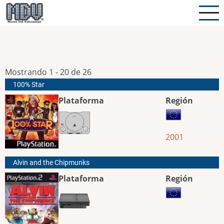
Pasar
al
contenido
principal
Mostrando 1 - 20 de 26
100% Star
Plataforma
Región
2001
Alvin and the Chipmunks
Plataforma
Región