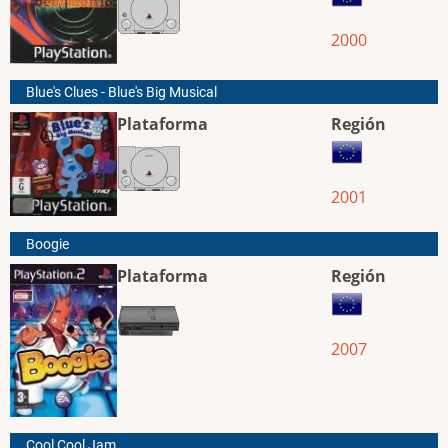
2000
Blue's Clues - Blue's Big Musical
Plataforma
Región
2001
Boogie
Plataforma
Región
2007
Cool Cool Jam