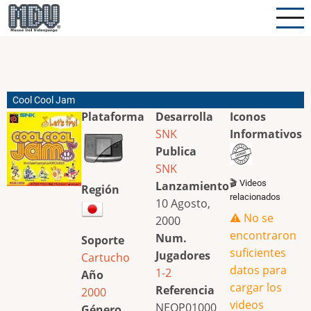
Pasar
al
contenido
principal
Cool Cool Jam
Plataforma
Desarrolla
Iconos
SNK
Informativos
Publica
SNK
🎬 Videos
Lanzamiento
Región
relacionados
10 Agosto,
⚠️ No se
2000
encontraron
Num.
Soporte
suficientes
Jugadores
Cartucho
datos para
1-2
Año
cargar los
Referencia
2000
videos
NEOP01000
Género