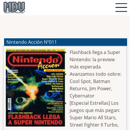
Pasar
al
contenido
principal
Nintendo Acción Nº011
Flashback llega a Super
Nintendo: la preview
más esperada
Avanzamos todo sobre:
Cool Spot, Batman
Returns, Jim Power,
Cybernator
[Especial Estrellas] Los
juegos que más pegan:
Super Mario All Stars,
Street Fighter II Turbo,