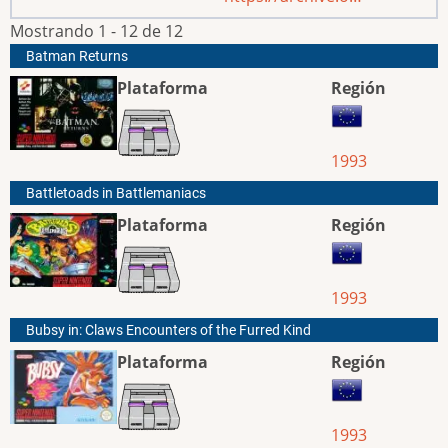
Mostrando 1 - 12 de 12
Batman Returns
Plataforma
Región
1993
Battletoads in Battlemaniacs
Plataforma
Región
1993
Bubsy in: Claws Encounters of the Furred Kind
Plataforma
Región
1993