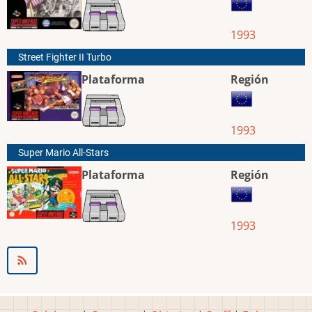
1993
Street Fighter II Turbo
Plataforma
Región
1993
Super Mario All-Stars
Plataforma
Región
1993