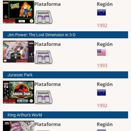
Plataforma
Región
1992
Jim Power: The Lost Dimension in 3-D
Plataforma
Región
1993
Jurassic Park
Plataforma
Región
1992
King Arthur's World
Plataforma
Región