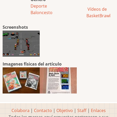
Deporte
Vídeos de
Baloncesto
BasketBrawl
Screenshots
Imagenes físicas del artículo
Colabora
|
Contacto
|
Objetivo
|
Staff
|
Enlaces