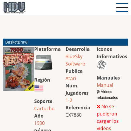
Pasar
al
contenido
principal
BasketBrawl
Plataforma
Desarrolla
Iconos
BlueSky
Informativos
Software
Publica
Manuales
Atari
Región
Manual
Num.
🎬 Videos
Jugadores
relacionados
1-2
Soporte
❌ No se
Referencia
Cartucho
pudieron
CX7880
Año
cargar los
1990
videos
Género