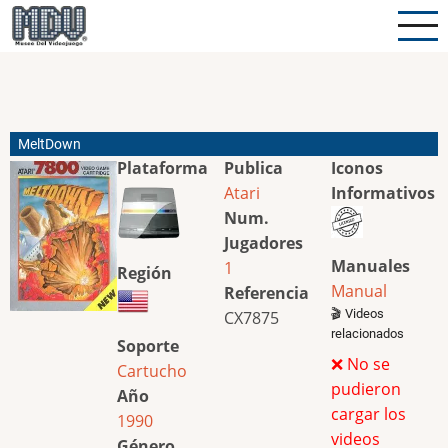
Pasar
al
contenido
principal
MeltDown
Plataforma
Publica
Iconos
Atari
Informativos
Num.
Jugadores
Manuales
1
Región
Manual
Referencia
🎬 Videos
CX7875
relacionados
Soporte
❌ No se
Cartucho
pudieron
Año
cargar los
1990
videos
Género