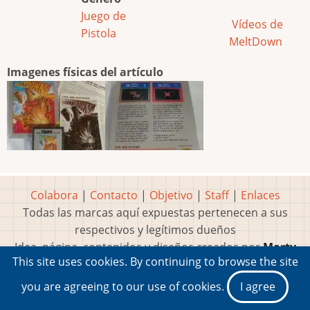
Juego de
Vídeos de
Pistola
MeltDown
Imagenes físicas del artículo
Colabora
|
Contacto
|
Objetivo
|
Staff
|
Enlaces
Todas las marcas aquí expuestas pertenecen a sus
respectivos y legítimos dueños
Idea, página, contenidos y diseños creados por
Marty
This site uses cookies. By continuing to browse the site
2001-2026 Museo del Videojuego®
you are agreeing to our use of cookies.
I agree