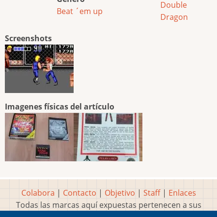
Double
Beat ´em up
Dragon
Screenshots
Imagenes físicas del artículo
Colabora
|
Contacto
|
Objetivo
|
Staff
|
Enlaces
Todas las marcas aquí expuestas pertenecen a sus