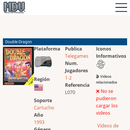
Pasar
al
contenido
principal
Double Dragon
Plataforma
Publica
Iconos
Telegames
Informativos
Num.
Jugadores
🎬 Videos
1-2
Región
relacionados
Referencia
❌ No se
L070
pudieron
Soporte
cargar los
Cartucho
videos
Año
1993
Vídeos de
Género