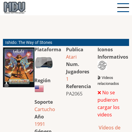
Pasar
al
contenido
principal
Ishido: The Way of Stones
Plataforma
Publica
Iconos
Atari
Informativos
Num.
Jugadores
🎬 Videos
1
Región
relacionados
Referencia
❌ No se
PA2065
pudieron
Soporte
cargar los
Cartucho
videos
Año
1991
Vídeos de
Género