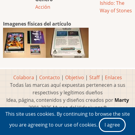
Ishido: The
Acción
Way of Stones
Imagenes físicas del artículo
Colabora
|
Contacto
|
Objetivo
|
Staff
|
Enlaces
Todas las marcas aquí expuestas pertenecen a sus
respectivos y legítimos dueños
Idea, página, contenidos y diseños creados por
Marty
2001-2026 Museo del Videojuego®
This site uses cookies. By continuing to browse the site
you are agreeing to our use of cookies.
I agree