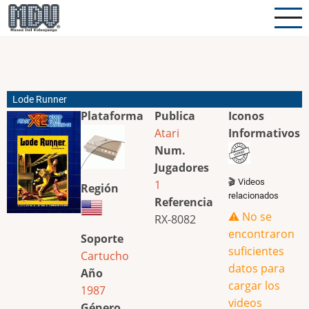
Pasar
al
contenido
principal
Lode Runner
Plataforma
Publica
Iconos
Atari
Informativos
Num.
Jugadores
🎬 Videos
1
Región
relacionados
Referencia
⚠️ No se
RX-8082
encontraron
Soporte
suficientes
Cartucho
datos para
Año
cargar los
1987
videos
Género