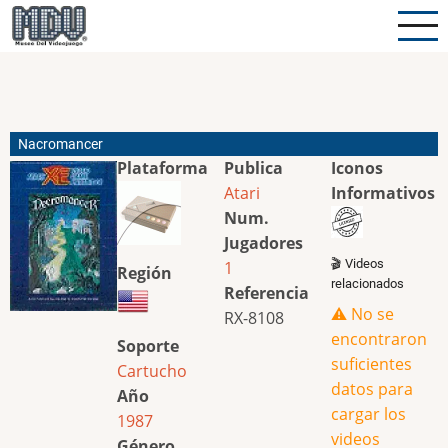
Pasar
al
contenido
principal
Nacromancer
Plataforma
Publica
Iconos
Atari
Informativos
Num.
Jugadores
🎬 Videos
1
Región
relacionados
Referencia
⚠️ No se
RX-8108
encontraron
Soporte
suficientes
Cartucho
datos para
Año
cargar los
1987
videos
Género