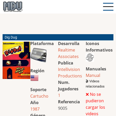
Pasar
al
contenido
principal
Dig Dug
Plataforma
Desarrolla
Iconos
Realtime
Informativos
Associates
Publica
Manuales
Intellivision
Región
Manual
Productions
🎬 Videos
Num.
relacionados
Jugadores
Soporte
❌ No se
1
Cartucho
pudieron
Referencia
Año
cargar los
9005
1987
videos
Género